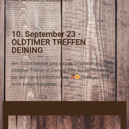
10. September 23 -
OLDTIMER TREFFEN
DEINING
Am 10.September sind wir mit unseren Ponys beim
Oldtimer Treffen in Deining zum Kinder-Reiten und
bei der Schmied-Vorführung
Genaues wird
noch bekanntgegeben.