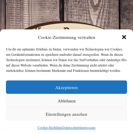
Cookie-Zustimmung verwalten
Um dir ein optimales Erlebnis zu bieten, verwenden wir Technologien wie Cookies,
um Geräteinformationen zu speichern und/oder darauf zuzugreifen. Wenn du diesen
Technologien zustimmst, können wir Daten wie das Surfverhalten oder eindeutige IDs
auf dieser Website verarbeiten. Wenn du deine Zustimmung nicht erteilst oder
zurückziehst, können bestimmte Merkmale und Funktionen beeinträchtigt werden.
Akzeptieren
Tierparadies Loisachkanal – Fam. Kassner-Werner
Eurasburg – 0172 2949848
Ablehnen
Post Views:
1.981
Einstellungen ansehen
Copyright © 2026
TIERPARADIES LOISACHKANAL
. Alle Rechte
vorbehalten. Theme:
Radiate
von ThemeGrill. Präsentiert von
WordPress
.
Cookie-Richtlinie
Datenschutz
Impressum