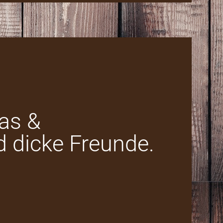
kas &
d dicke Freunde.